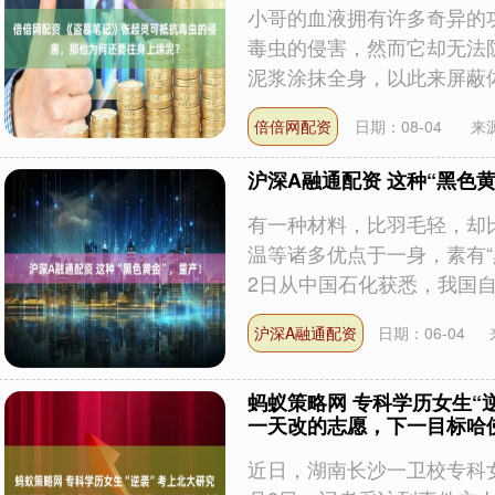
小哥的血液拥有许多奇异的
毒虫的侵害，然而它却无法
泥浆涂抹全身，以此来屏蔽体内
倍倍网配资
日期：08-04
来
沪深A融通配资 这种“黑色
有一种材料，比羽毛轻，却
温等诸多优点于一身，素有“
2日从中国石化获悉，我国自主.
沪深A融通配资
日期：06-04
蚂蚁策略网 专科学历女生“
一天改的志愿，下一目标哈
近日，湖南长沙一卫校专科女