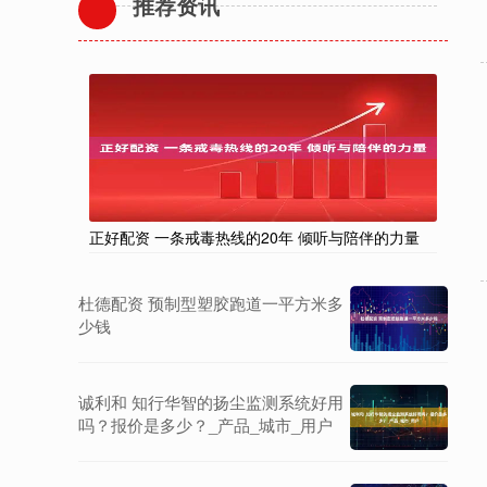
推荐资讯
正好配资 一条戒毒热线的20年 倾听与陪伴的力量
杜德配资 预制型塑胶跑道一平方米多
少钱
诚利和 知行华智的扬尘监测系统好用
吗？报价是多少？_产品_城市_用户