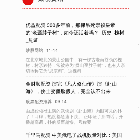
胜亿配资 量化私募集体“秀肌肉” 业绩狂奔 一
批产品净值刷历史新高
炒股网站
12-03
今年以来，A股市场迎来一波强劲反弹，给沉寂已久
的私募基金圈带来久违的兴奋。就8月来说，创业板
指单月暴涨逾24%，全市场成
潍
坊
家
林
配
资
水
中
矿
物
是
伪
命
题
？
婴
幼
元
素
儿
富豪配资
09-10
水中矿物元素是伪命题？婴幼儿/老人/孕妇必看：这
类水真的需要 水中矿物元素是伪命题？婴幼儿/老人/
孕妇必看：这类水真的需
股
利
网
配
资
航
天
长
峰
（
600855）
6月
27日
主
资
金
净
卖
出
9087.94万
力
元
炒股网站