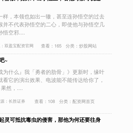
一样，本领也如出一辙，甚至连孙悟空的过去
猴并不代表孙悟空的二心，即使他与孙悟空几
空邪....
查看：
165
分类：
炒股网站
源：双盈宝配资官网
吧~
成为什么』我「勇者的肋骨」》更新时，缘叶
就看它的演出效果、电波能不能传达给你了，
然，....
查看：
108
分类：
配资网首页
来源：长胜证券
张起灵可抵抗毒虫的侵害，那他为何还要往身