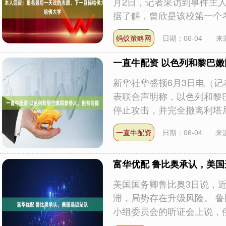
月2日，记者采访到事件主
据了解，曾欣是该校第一个考上
蚂蚁策略网
日期：06-04
来
一直牛配资 以色列和黎巴
新华社华盛顿6月3日电（记
表联合声明称，以色列和黎
停止攻击，并完全撤离利塔尼河
一直牛配资
日期：06-04
来
富华优配 鲁比奥承认，美
美国国务卿鲁比奥3日说，
滞，局势存在升级风险。 
小组委员会的听证会上说，俄乌