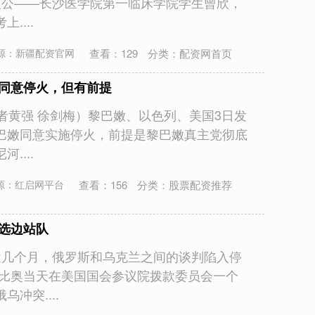
人公——长沙医学院第一临床学院学生曾欣，
....
查看：
129
分类：
配资网首页
源：新疆配资官网
嫩同意停火，但有前提
者黄强 徐剑梅）黎巴嫩、以色列、美国3日发
巴嫩同意实施停火，前提是黎巴嫩真主党彻底
....
查看：
156
分类：
股票配资推荐
源：红启网平台
国选边站队
近几个月，俄罗斯和乌克兰之间的谈判陷入停
鲁比奥当天在美国国会参议院拨款委员会一个
冲突....