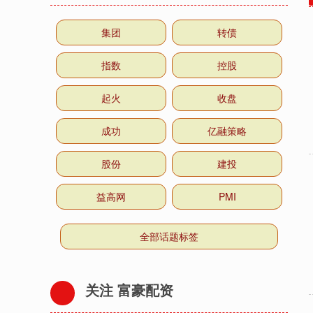
集团
转债
指数
控股
起火
收盘
成功
亿融策略
股份
建投
益高网
PMI
全部话题标签
关注 富豪配资