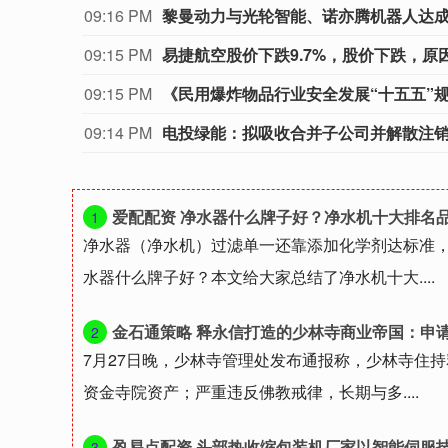
09:16 PM
黎曼动力与光轮智能、诺亦腾机器人达
09:15 PM
易捷航空股价下跌9.7%，股价下跌，原因
09:15 PM
《民用爆炸物品行业安全发展“十五五”
09:14 PM
电投绿能：拟吸收合并子公司并解散注
爱配配资 净水器什么牌子好？净水机十大排名
1
净水器（净水机）过滤单一还靠添加化学剂达标准
水器什么牌子好？本文给大家总结了净水机十大....
金石通策略 释永信打造的少林寺商业帝国：申请商标超70
2
7月27日晚，少林寺管理处发布通报称，少林寺住
资金寺院资产；严重违反佛教戒律，长期与多....
盈易点配资 头部热收缩包装机厂家以智能伺服技术助力企业制
3