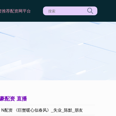
资推荐
配资网平台
豪配资 直播
N配资 《巨蟹暖心似春风》_失业_陈默_朋友