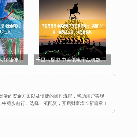
金财顺配资 演完《凡人修仙传》演《赴山海》，侠士变僵脸假人，完全认不出来
千里马配资 中美俄电子战机数量对比：美国160架，俄罗斯20架，中国是多少？
灵活的资金方案以及便捷的操作流程，帮助用户实现
市中稳步前行。选择一流配资，开启财富增长新篇章！