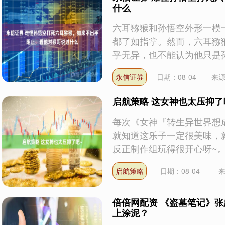
什么
六耳猕猴和孙悟空外形一模
都了如指掌。然而，六耳猕
乎无异，也不能认为他只是孙悟
永信证券
日期：08-04
来
启航策略 这女神也太压抑了
每次《女神『转生异世界想
就知道这乐子一定很美味，
反正制作组玩得很开心呀~。果
启航策略
日期：08-04
倍倍网配资 《盗墓笔记》
上涂泥？