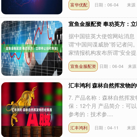
富华优配
日期：06-04
来源
宣鱼金服配资 奉劝英方：
据中国驻英大使馆网站消息
谓“中国间谍威胁”答记者问
家情报机构发布所谓“安全提..
宣鱼金服配资
日期：06-04
来源
汇丰鸿利 森林自然挥发物的
7. 产品名称：森林自然挥发物
保：12个月 产品简介：可
参考的：技术参....
汇丰鸿利
日期：04-11
来源