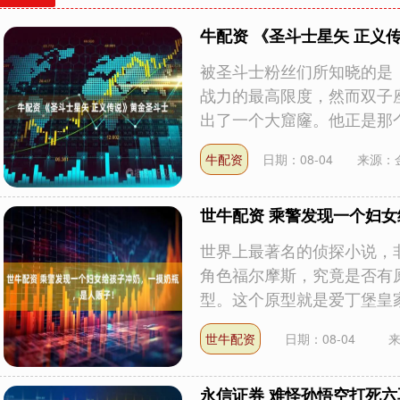
牛配资 《圣斗士星矢 正义
被圣斗士粉丝们所知晓的是
战力的最高限度，然而双子
出了一个大窟窿。他正是那个依
牛配资
日期：08-04
来源：
世牛配资 乘警发现一个妇
世界上最著名的侦探小说，
角色福尔摩斯，究竟是否有
型。这个原型就是爱丁堡皇家外
世牛配资
日期：08-04
永信证券 难怪孙悟空打死