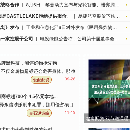
成战略合作
8月6日，黎曼动力宣布与光轮智能、诺亦腾机器人（Noitom Robotics）达成战略合作。围绕 Riemann-1.0 具身世界动作模型与 Matrix-Game 3.5 交互式世界模型，黎曼动力将与两家公司在高质量具身数据采集、模型训练、规模化评测、真实机器人部署与反馈优化等方向展开协同，推进百万小时具身智能数据建设。
是CASTLELAKE拒绝提供报价。
易捷航空股价下跌9.7%，股价下跌，原因是CASTLELAKE拒绝提供报价。
规划》发布
工业和信息化部6日对外发布《民用爆炸物品行业安全发展“十五五”规划》，旨在进一步提升本质安全水平，强化监管效能，优化产业结构、产品结构、产能布局，推动行业向智能化、绿色化、融合化、国际化方向发展。民爆行业是推进现代化基础设施体系建设、保障国民经济和社会发展需要的重要基础性行业。规划提出到2030年，民爆行业安全水平进一步提高，创新能力持续增强，安全基础更加巩固，供给能力稳步提升，产品质量不断提高，企业重组整合有序推进，形成3至5家具有较强国际运营能力的大型民爆企业集团，绿色制造技术持续升级等。规划设定了10个主要指标，其中包括企业集团现场混装炸药许可产能占比≥40%、民用爆炸物品生产线1.1级和1.2级生产工房无操作人员等4个约束性指标；不发生重特大生产安全事故、主要产品产能利用率≥75%、危险岗位操作人员智能装备替代比例≥60%、排名前10家生产企业集团行业生产总值占比≥70%等6个预期性指标。（新华社）
销一家控股子公司
电投绿能公告称，公司第十届董事会第十二次会议于2026年7月29日审议通过相关议案，同意吸收合并吉林吉长电力有限公司、通化吉电智慧能源有限公司，分别划转资产负债至四平热电分公司、成立通化分公司；同意解散并清算注销控股子公司吉林省吉电希尔智慧能源有限公司。上述交易均不涉及对价支付，公司授权管理层全权办理相关事宜。国泰海通证券作为债券受托管理人将密切关注相关情况。
品牌黑科技，测评好物抢先购
，不仅金属物超标还会危害身体。那净
09-28
爱配配资
0个 4.5亿元拿地进军房地产
持释永信涉嫌刑事犯罪，挪用侵占项目
11-19
金石通策略
胜包装新时代_双诚_设备_市场