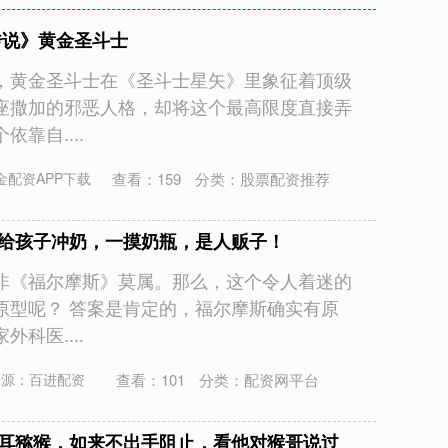
传说》黄金圣斗士
，黄金圣斗士在《圣斗士星矢》里象征着顶级
座撒加的邪恶人格，却将这个最高限度直接弄
靠自....
查看：
159
分类：
股票配资推荐
金配资APP下载
女给孩子冲奶，一摸奶瓶，是人贩子！
非《福尔摩斯》莫属。那么，这个令人着迷的
原型呢？ 答案是肯定的，福尔摩斯确实有原
科医....
查看：
101
分类：
配资网平台
来源：百进配资
六耳猕猴，如来不出手阻止，看他对猴哥说过