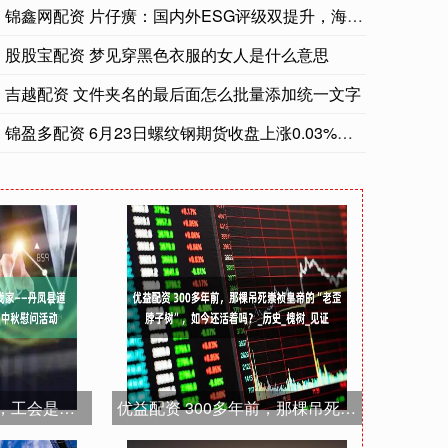
锦鑫网配资 片仔癀：国内外ESG评级双提升，海外资金配置吸引
股股宝配资 梦见穿黑色衣服的女人是什么意思
吉越配资 文件夹名的最后面怎么批量添加统一文字
锦盈多配资 6月23日螺纹钢期货收盘上涨0.03%，报299
趣富配资 双节送温暖，工会是我家——丹凤县道路运输业工会委员会开展国庆中秋慰问活动
优益配资 300多年前，那棵吊死崇祯皇帝的“老歪脖子树”，如今还活着吗？_历史_槐树_见证